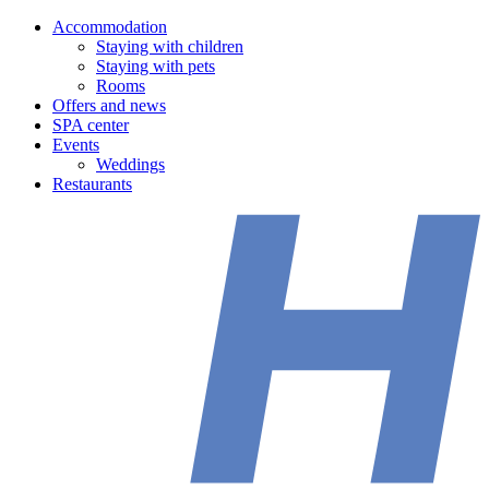
Accommodation
Staying with children
Staying with pets
Rooms
Offers and news
SPA center
Events
Weddings
Restaurants